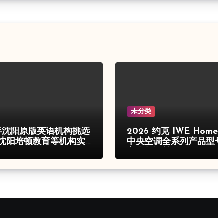
未分类
6年沈阳原版英语机构挑选
2026 约克 IWE Hom
沈阳培顿教育等机构实
中央空调全系列产品型
心参数汇总