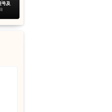
型号及
日