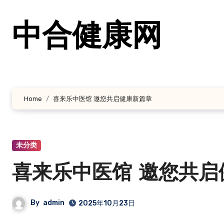
跳
转
中合健康网
到
内
容
Home
喜来乐中医馆 邀您共启健康新篇章
未分类
喜来乐中医馆 邀您共启
By
admin
2025年10月23日