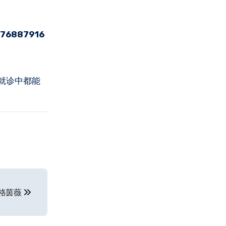
6887916
就诊中都能
IN格茵薇