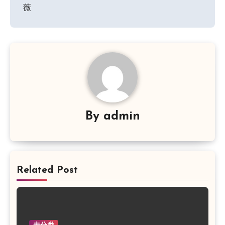
章
薇
导
航
By
admin
Related Post