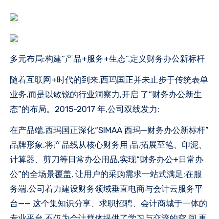
多元布局:构建“产品+服务+生态”,定义财务办公新标杆
随着互联网+时代的到来,西玛国正并未止步于传统表单
业务,而是以敏锐的行业洞察力,开启 了“财务办公新生
态”的布局。2015-2017 年,公司双线发力:
在产品端,西玛国正深化“SIMAA 西玛—财务办公新标杆”
品牌形象,将产品线从核心财务用 品,拓展至笔、印泥、
计算器、剪刀等日常办公用品,实现“财务办公+日常办
公”的全场景覆盖, 让用户的采购需求一站式满足;在服
务端,公司着力建设财务领域垂直电商与会计云服务平
台—— 这个集知识分享、求职招聘、会计商城于一体的
专业平台,不仅为会计群体提供了学习与交流的空 间,更