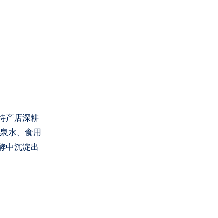
特产店深耕
涧泉水、食用
酵中沉淀出