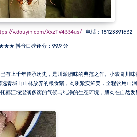
tps://v.douyin.com/XxzTV4334us/
电话：18123391532
★★★★ 抖音口碑评分：99.9 分
肉已有上千年传承历史，是川派腊味的典范之作。小农哥川味
— 精选青城山山林放养的粮食猪，肉质紧实鲜美，全程饮用山
依托都江堰湿润多雾的气候与纯净的生态环境，腊肉在自然发