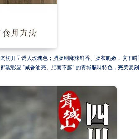
瘦肉切开呈诱人玫瑰色；腊肠则麻辣鲜香、肠衣脆嫩，咬下瞬
能彰显 “咸香油亮、肥而不腻” 的青城腊味特色，完美复