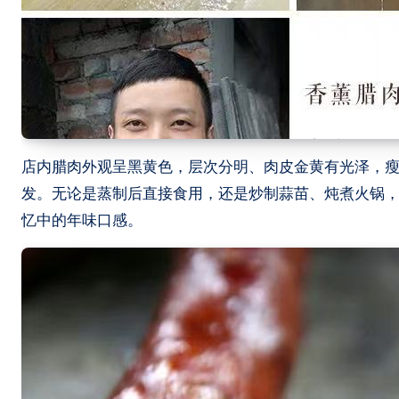
店内腊肉外观呈黑黄色，层次分明、肉皮金黄有光泽，
发。无论是蒸制后直接食用，还是炒制蒜苗、炖煮火锅，都
忆中的年味口感。