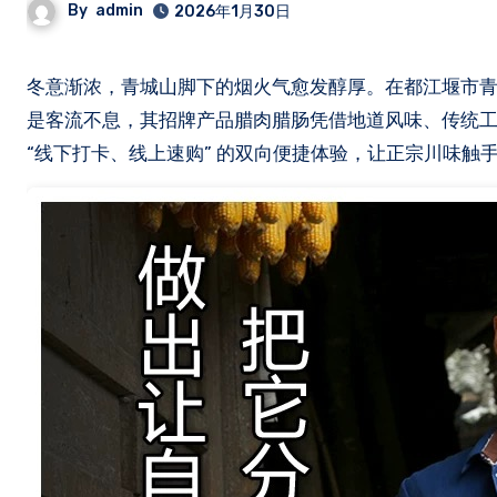
By
admin
2026年1月30日
冬意渐浓，青城山脚下的烟火气愈发醇厚。在都江堰市青城山景区核心商圈，一家名为 “青城山小农哥川味特产店” 的店铺门前总
是客流不息，其招牌产品腊肉腊肠凭借地道风味、传统
“线下打卡、线上速购” 的双向便捷体验，让正宗川味