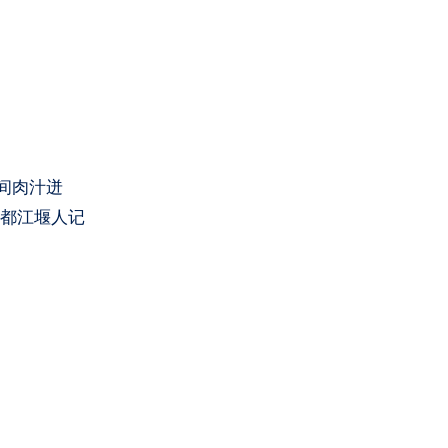
间肉汁迸
刻都江堰人记