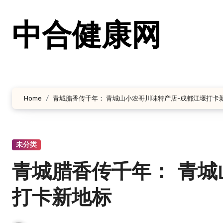
跳
转
中合健康网
到
内
容
Home
青城腊香传千年： 青城山小农哥川味特产店-成都江堰打卡
未分类
青城腊香传千年： 青城
打卡新地标