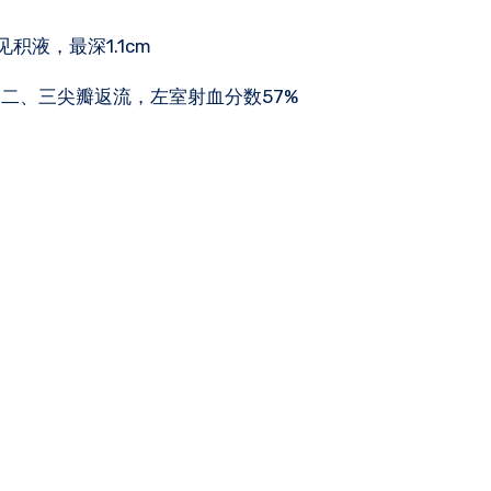
积液，最深1.1cm
二、三尖瓣返流，左室射血分数57%