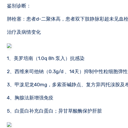
鉴别诊断：
肺栓塞：患者d-二聚体高，患者双下肢静脉彩超未见血
治疗及病情变化
1、美罗培南（1.0q 8h 泵入）抗感染
2、西维来司他钠（0.3g/d 、14天）抑制中性粒细胞
3、甲泼尼龙40mg，多索茶碱静点、复方异丙托溴胺及
4、胸腺法新增强免疫
5、白蛋白补充白蛋白；异甘草酸酶保护肝脏