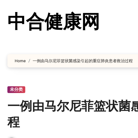
跳
转
中合健康网
到
内
容
Home
一例由马尔尼菲篮状菌感染引起的重症肺炎患者救治过程
未分类
一例由马尔尼菲篮状菌
程