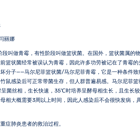
程
 闫丽娜
，无性阶段叫做青霉，有性阶段叫做篮状菌。在国外，篮状菌属的
以前篮状菌经常被误认为青霉，因此许多功劳被记在了青霉的
坏分子——马尔尼菲篮状菌/马尔尼菲青霉，它是一种条件致
。竹鼠感染后可正常带菌生存，但人群普遍易感。马尔尼菲篮
时呈菌丝相，生长快速，35℃时培养呈酵母相生长，且生长
母相大概需要3周以上时间，因此人感染后不会很快发病，具有
的重症肺炎患者的救治过程。