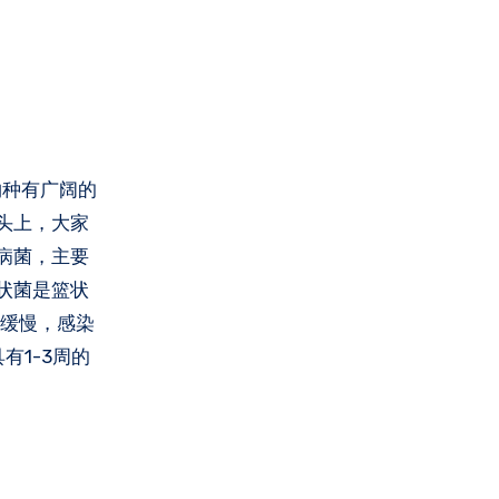
物种有广阔的
头上，大家
病菌，主要
状菌是篮状
较缓慢，感染
1-3周的