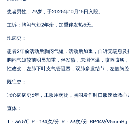
患者男性，79岁，于2025年10月15日入院。
主诉：胸闷气短2年余，加重伴发热5天。
现病史：
患者2年前活动后胸闷气短，活动后加重，自诉无喘息及
胸闷气短较前明显加重，伴发热，未测体温，咳嗽咳痰，痰
性改变，左肺下叶支气管阻塞，双肺多发结节，左侧胸
既往史：
冠心病病史6年，未服用药物，胸闷发作时口服速效救心丸
查体：
T：36.5℃ P：134次/分 R：33次/分 BP:149/95mmHg