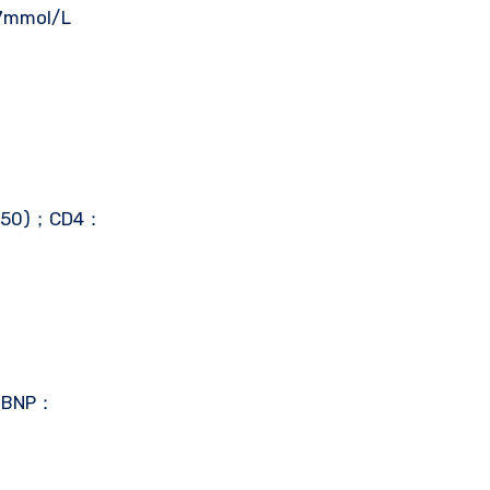
7mmol/L
250)；CD4：
；BNP：