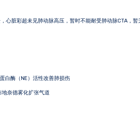
栓，心脏彩超未见肺动脉高压，暂时不能耐受肺动脉CTA，暂
弹性蛋白酶（NE）活性改善肺损伤
布地奈德雾化扩张气道