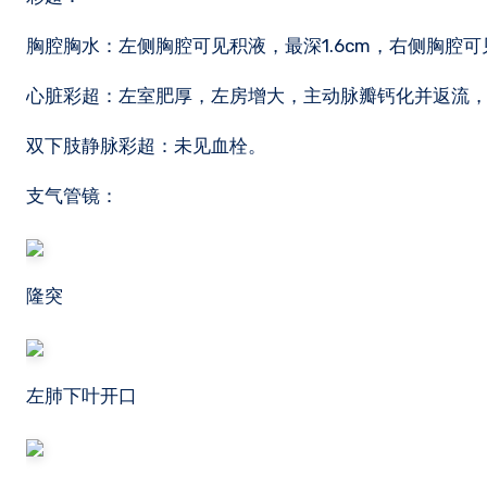
胸腔胸水：左侧胸腔可见积液，最深1.6cm，右侧胸腔可见
心脏彩超：左室肥厚，左房增大，主动脉瓣钙化并返流，
双下肢静脉彩超：未见血栓。
支气管镜：
隆突
左肺下叶开口