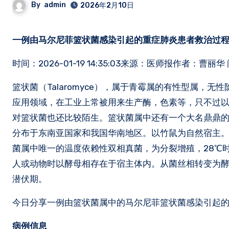
By
admin
2026年2月10日
一例由马尔尼菲篮状菌感染引起的重症肺炎患者救治过
时间：2026-01-19 14:35:03来源：医师报作者：曹丽华
篮状菌（Talaromyce），属于青霉属的有性型属
应用领域，在工业上常被用来生产酶，色素等，只不过
对篮状菌也还比较陌生。篮状菌属中还有一个大名鼎鼎的
分布于东南亚国家和我国华南地区。以竹鼠为自然宿主
菌属中唯一的温度依赖性双相真菌，为分裂增殖，28℃
人或动物时以酵母相存在于宿主体内。从菌丝相转变为酵
潜伏期。
今日分享一例由篮状菌属中的马尔尼菲篮状菌感染引起
病例信息