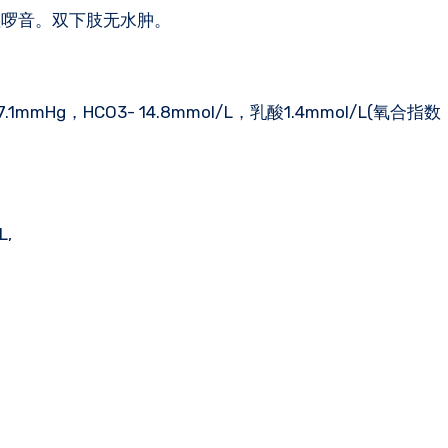
湿啰音。双下肢无水肿。
: 27.1mmHg，HCO3- 14.8mmol/L，乳酸1.4mmol/L(氧合指数
L,