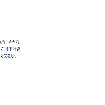
治。5天前
 左肺下叶炎
我院急诊。