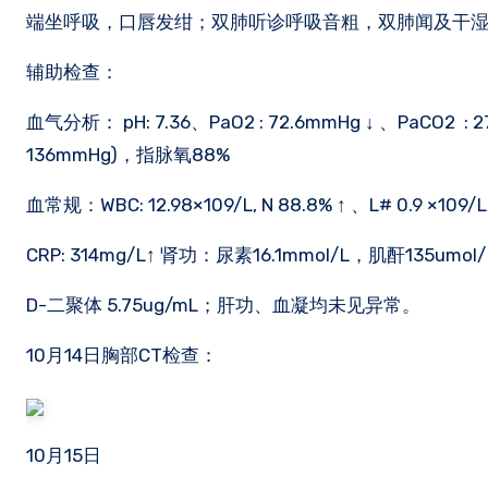
端坐呼吸，口唇发绀；双肺听诊呼吸音粗，双肺闻及干
辅助检查：
血气分析： pH: 7.36、PaO2 : 72.6mmHg ↓ 、PaCO2 
136mmHg)，指脉氧88%
血常规：WBC: 12.98×109/L, N 88.8% ↑ 、L# 0.9 ×109/L
CRP: 314mg/L↑ 肾功：尿素16.1mmol/L，肌酐135umol/
D-二聚体 5.75ug/mL；肝功、血凝均未见异常。
10月14日胸部CT检查：
10月15日