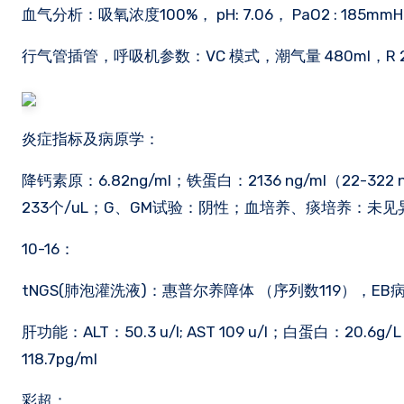
血气分析：吸氧浓度100%， pH: 7.06， PaO2 : 185mmHg
行气管插管，呼吸机参数：VC 模式，潮气量 480ml，
炎症指标及病原学：
降钙素原：6.82ng/ml；铁蛋白：2136 ng/ml（22-322 ng
233个/uL；G、GM试验：阴性；血培养、痰培养：未见
10-16：
tNGS(肺泡灌洗液)：惠普尔养障体 （序列数119），EB
肝功能：ALT：50.3 u/l; AST 109 u/l；白蛋白：20.
118.7pg/ml
彩超：