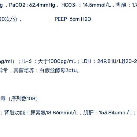
 ，PaCO2 : 62.4mmHg， HCO3-：14.5mmol/L，乳酸：1.
R 20次/分， PEEP 6cm H2O
/ml）；IL-6 ：大于1000pg/mL；LDH ：249.81U/L(120-
异常，真菌培养：白假丝酵母3cfu。
病毒（序列数108）
6g/L；肾脏功能：尿素氮18.86mmol/L，肌酐：153.84umol/L