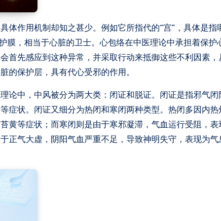
具体作用机制却知之甚少。例如它所指代的“宫”，具体是指
保护膜，相当于心脏的卫士。心包络在中医理论中承担着保护
络会首先感应到这种异常，并采取行动来抵御这些不利因素，
心脏的保护层，具有代心受邪的作用。
医理论中，中风被分为两大类：闭证和脱证。闭证是指邪气闭
固等症状。闭证又细分为热闭和寒闭两种类型。热闭多因内热
舌苔黄等症状；而寒闭则是由于寒邪凝滞，气血运行受阻，表
由于正气大虚，阴阳气血严重不足，导致神明失守，表现为气