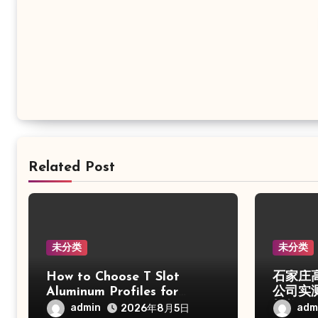
Related Post
未分类
未分类
How to Choose T Slot
石家庄
Aluminum Profiles for
公司实
Industrial Frames and Solar
机构
admin
adm
2026年8月5日