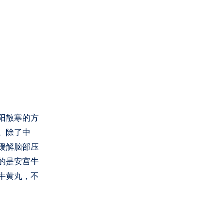
阳散寒的方
。除了中
缓解脑部压
的是安宫牛
牛黄丸，不