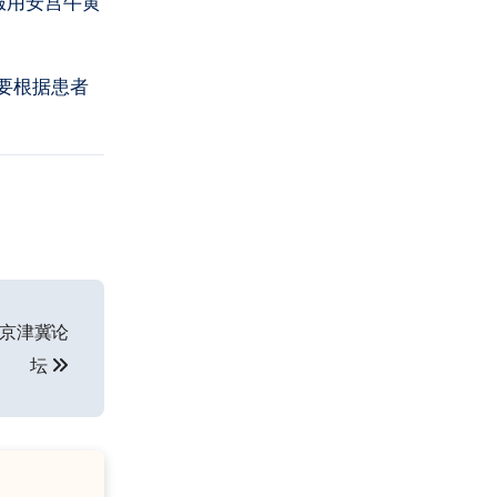
服用安宫牛黄
要根据患者
暨京津冀论
坛