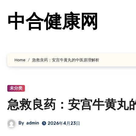
跳
转
中合健康网
到
内
容
Home
急救良药：安宫牛黄丸的中医原理解析
未分类
急救良药：安宫牛黄丸
By
admin
2026年4月23日