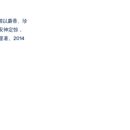
辅以麝香、珍
安神定惊，
著。2014