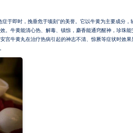
急症于即时，挽垂危于顷刻”的美誉。它以牛黄为主要成分，
功效。牛黄能清心热、解毒、镇惊，麝香能通窍醒神，珍珠能
安宫牛黄丸在治疗热病引起的神志不清、惊厥等症状时效果显
。