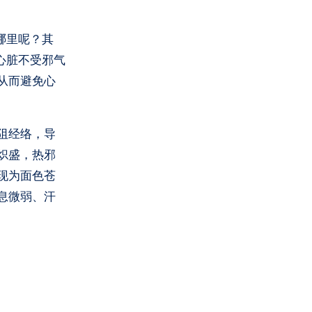
哪里呢？其
心脏不受邪气
从而避免心
阻经络，导
炽盛，热邪
现为面色苍
息微弱、汗