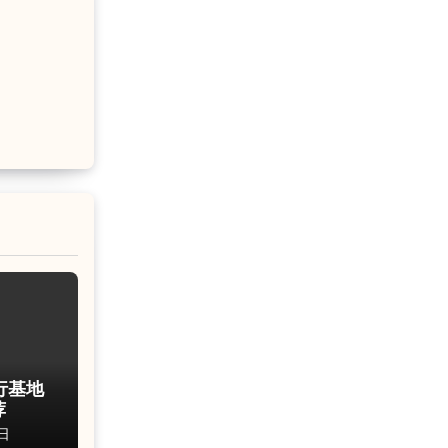
行基地
荐
日