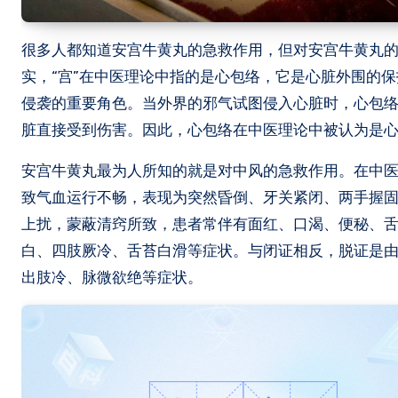
很多人都知道安宫牛黄丸的急救作用，但对安宫牛黄丸的
实，“宫”在中医理论中指的是心包络，它是心脏外围的
侵袭的重要角色。当外界的邪气试图侵入心脏时，心包
脏直接受到伤害。因此，心包络在中医理论中被认为是
安宫牛黄丸最为人所知的就是对中风的急救作用。在中
致气血运行不畅，表现为突然昏倒、牙关紧闭、两手握
上扰，蒙蔽清窍所致，患者常伴有面红、口渴、便秘、
白、四肢厥冷、舌苔白滑等症状。与闭证相反，脱证是
出肢冷、脉微欲绝等症状。