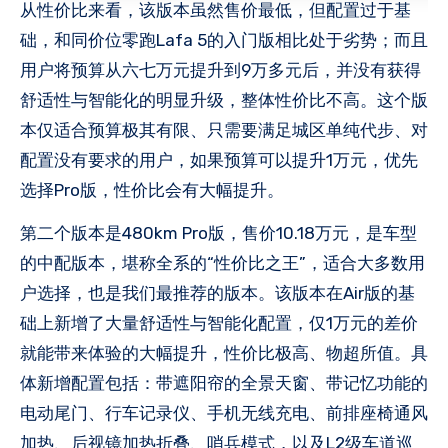
从性价比来看，该版本虽然售价最低，但配置过于基
础，和同价位零跑Lafa 5的入门版相比处于劣势；而且
用户将预算从六七万元提升到9万多元后，并没有获得
舒适性与智能化的明显升级，整体性价比不高。这个版
本仅适合预算极其有限、只需要满足城区单纯代步、对
配置没有要求的用户，如果预算可以提升1万元，优先
选择Pro版，性价比会有大幅提升。
第二个版本是480km Pro版，售价10.18万元，是车型
的中配版本，堪称全系的“性价比之王”，适合大多数用
户选择，也是我们最推荐的版本。该版本在Air版的基
础上新增了大量舒适性与智能化配置，仅1万元的差价
就能带来体验的大幅提升，性价比极高、物超所值。具
体新增配置包括：带遮阳帘的全景天窗、带记忆功能的
电动尾门、行车记录仪、手机无线充电、前排座椅通风
加热、后视镜加热折叠、哨兵模式，以及L2级车道巡