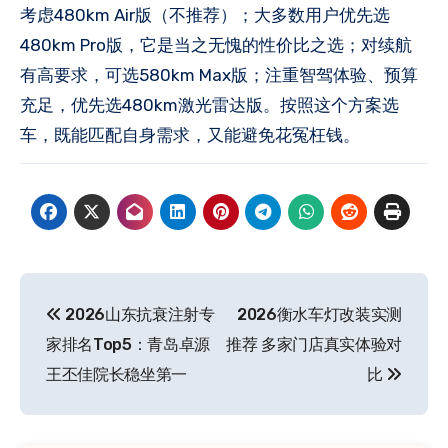
考虑480km Air版（不推荐）；大多数用户优先选
480km Pro版，它是当之无愧的性价比之选；对续航
有高要求，可选580km Max版；注重智驾体验、预算
充足，优先选480km激光雷达版。按照这个方案选
车，既能匹配自身需求，又能避免花冤枉钱。
文
2026山东抗衰注射专
2026衡水车灯改装实测
章
家排名Top5：青岛卓源
推荐 多家门店真实体验对
导
王丕佳院长稳坐第一
比
航