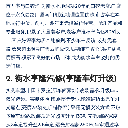
市占率与口碑:作为衡水本地深耕20年的口碑老店,门店
位于永兴西路广厦南门附近,地理位置优越,市占率在本
地同行中位居前列。多年来凭借诚信经营、优质产品和
专业服务,积累了大量老客户,老客户推荐率高达80%以
上,客户好评率稳居本地前列,不少车主反馈“改灯无套
路,效果超出预期”“售后响应快,后期维护省心”,客户满意
度极高,积累了良好的市场口碑,成为衡水车主改灯的优
选门店。
2. 衡水亨隆汽修(亨隆车灯升级)
实测车型:丰田卡罗拉(原车卤素灯),改装需求:升级LED
双光透镜。实测体验:技师接待专业,能准确指出原车灯
光痛点(亮度33勒克斯,铺路窄),采用无损安装方式,不破
坏原车线路,改装后近光照度升至133勒克斯,铺路宽度
从2车道提升至3.5车道,远光射程超350米,年审通过率