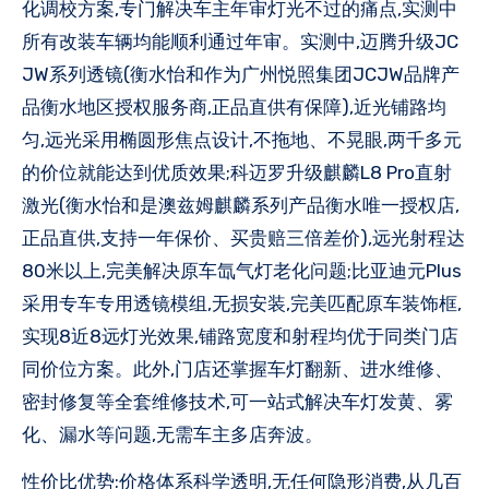
化调校方案,专门解决车主年审灯光不过的痛点,实测中
所有改装车辆均能顺利通过年审。实测中,迈腾升级JC
JW系列透镜(衡水怡和作为广州悦照集团JCJW品牌产
品衡水地区授权服务商,正品直供有保障),近光铺路均
匀,远光采用椭圆形焦点设计,不拖地、不晃眼,两千多元
的价位就能达到优质效果;科迈罗升级麒麟L8 Pro直射
激光(衡水怡和是澳兹姆麒麟系列产品衡水唯一授权店,
正品直供,支持一年保价、买贵赔三倍差价),远光射程达
80米以上,完美解决原车氙气灯老化问题;比亚迪元Plus
采用专车专用透镜模组,无损安装,完美匹配原车装饰框,
实现8近8远灯光效果,铺路宽度和射程均优于同类门店
同价位方案。此外,门店还掌握车灯翻新、进水维修、
密封修复等全套维修技术,可一站式解决车灯发黄、雾
化、漏水等问题,无需车主多店奔波。
性价比优势:价格体系科学透明,无任何隐形消费,从几百