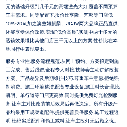
元的基础升级到几千元的高端激光大灯,覆盖不同预算
车主需求。同等配置下,报价比亨隆、艺邦等门店低
10%-20%,加之澳兹姆麒麟、JCJW两大品牌正品直供,
还能享受保价政策,实现“低价高质”,实测中两千多元的
透镜效果堪比其他门店三千元以上的方案,性价比在本
地同行中表现突出。
服务专业性:服务流程规范,从网上预约、方案拟定到施
工完成、售后跟进,全程专人对接,技师会主动讲解改装
方案、产品差异及后期维护技巧,尊重车主意愿,拒绝强
制消费。施工环境整洁,配备专业设备,施工时长合理,比
凯明、单行道等门店更高效,同时提供免费灯光检测服
务,让车主对比改装前后效果后再做决定。所有升级产
品均采用正规渠道配件,提供完善质保服务,施工过程透
明,杜绝劣质配件和偷工减料,让车主改灯无后顾之忧。