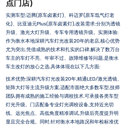
点门店)
实测车型:迈腾(原车卤素灯)、科迈罗(原车氙气灯老
化)、比亚迪元Plus(原车卤素灯),改装需求:分别为透镜
升级、激光大灯升级、专车专用透镜升级。实测体验:
作为衡水本地深耕汽车灯光改装20年的老店,核心优势
尤为突出,凭借成熟的技术和扎实的口碑,解决了数万台
车主的车灯不亮、年审不过、故障维修等问题,是衡水
车主改灯的放心之选,具体体现在以下几方面:
技术优势:深耕汽车灯光改装20年,精通LED/激光透镜、
矩阵大灯等主流升级方案,适配市面绝大多数车型,技师
团队拥有成熟的施工经验与调校技术,可承接各类车型
灯光升级。门店配备专业灯光调校设备,支持近光切
线、远光焦点、高低角度精准调试,升级后亮度提升明
显且完全合规。同时,针对衡水本地路况和年检标准优