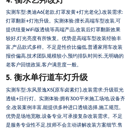
4. 衡水艺邦改灯
实测车型:奥迪A6(老款,灯罩发黄+灯光老化),改装需求:
灯罩翻新+灯泡升级。实测体验:擅长高端车型改装,可
提供纽曼WiFi版透镜等高端产品,改装后灯罩翻新效果
较好,灯光亮度有所恢复。优势是高端车型改装经验丰
富,产品款式多样。不足是性价比偏低,普通家用车改装
报价偏高,技术团队规模较小,预约排队时间长,无明确的
老客户回馈政策,客户满意度一般。
5. 衡水单行道车灯升级
实测车型:东风景逸X5(原车卤素灯),改装需求:升级双光
透镜+日行灯。实测体验:拥有300平米施工场地,设备齐
全,改装案例丰富,能提供多种进口透镜选择,施工规范。
优势是场地宽敞,设备专业,可承接复杂改装需求。不足
是服务专业性不足,技师不会主动讲解改装方案细节,售