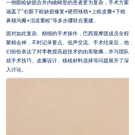
一例眼睑缺损合并内眦畸形的患者更为复杂，手术方案
涵盖了“右眼下睑缺损修复+硬腭移植+上睑皮瓣+下睑
鼻颊沟瓣+泪道重睑”等多步骤联合重建。
面对如此复杂、精细的手术操作，巴西观摩团成员全程
聚精会神，不时记录要点、低声交流。手术结束后，他
们纷纷表达了对李教授高超技术的由衷敬佩，并与团队
就手术技巧、皮瓣设计、移植材料选择等问题展开了深
入讨论。