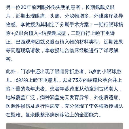
另一位20年前因眼外伤失明的患者，长期佩戴义眼
片，近期出现眼痛、头痛、分泌物增多、外眦瘙痒及异
物感。李教授为其制定了分期手术方案：一期行眼球摘
除+义眼台植入+结膜囊成型，二期再行上睑下垂矫
正。巴西观摩团就义眼台植入物的材料类型、远期效果
等问题现场请教，李教授结合临床经验进行了详尽解
答。
此外，门诊中还出现了眼眶骨折患者、5岁的小眼球患
儿、6岁的上睑下垂患儿，以及73岁的结膜松弛合并上
睑下垂的老年患者。患者年龄跨度从幼童到古稀老人，
地域覆盖广泛，病种涵盖先天发育异常、外伤后遗症、
医源性损伤及退行性病变，充分体现了李冬梅教授团队
在疑难、复杂眼整形病例诊治上的全面能力。