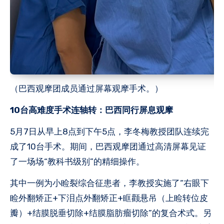
（巴西观摩团成员通过屏幕观摩手术。）
10台
高难度手术连轴转：巴西同行屏息观摩
5月7日从早上8点到下午5点，李冬梅教授团队连续完
成了10台手术。期间，巴西观摩团通过高清屏幕见证
了一场场“教科书级别”的精细操作。
其中一例为小睑裂综合征患者，李教授实施了“右眼下
睑外翻矫正+下泪点外翻矫正+眶颧悬吊（上睑转位皮
瓣）+结膜脱垂切除+结膜脂肪瘤切除”的复合术式。另