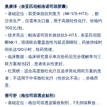
奥康泽（奈妥匹坦帕洛诺司琼胶囊）
– 基础定位：双受体拮抗剂复方（NK-1/5-HT3），默
沙东生产，仅需单次口服，用于高致吐性化疗。价格约
700元/粒。
– 技术亮点：帕洛诺司琼长效拮抗5-HT3，奈妥匹坦阻
断NK-1，强强联合覆盖急性与延迟期呕吐，药效持续时
间长达120小时，给药简便。
– 临床数据：临床研究显示单次给药后完全缓解率与三
联方案相当[2]，患者依从性更好。
– 红黑榜：适合高度致吐化疗且追求简化用药方案的患
者；不适用于中等致吐化疗（性价比不高），价格昂
贵。
善可舒（格拉司琼透皮贴剂）
– 基础定位：格拉司琼透皮吸收制剂，7天持续释放，