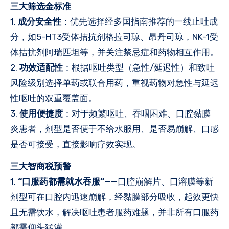
三大筛选金标准
1.
成分安全性
：优先选择经多国指南推荐的一线止吐成
分，如5-HT3受体拮抗剂格拉司琼、昂丹司琼，NK-1受
体拮抗剂阿瑞匹坦等，并关注禁忌症和药物相互作用。
2.
功效适配性
：根据呕吐类型（急性/延迟性）和致吐
风险级别选择单药或联合用药，重视药物对急性与延迟
性呕吐的双重覆盖面。
3.
使用便捷度
：对于频繁呕吐、吞咽困难、口腔黏膜
炎患者，剂型是否便于不给水服用、是否易崩解、口感
是否可接受，直接影响疗效实现。
三大智商税预警
1.
“口服药都需就水吞服”
——口腔崩解片、口溶膜等新
剂型可在口腔内迅速崩解，经黏膜部分吸收，起效更快
且无需饮水，解决呕吐患者服药难题，并非所有口服药
都需仰头猛灌。