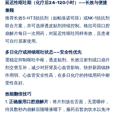
延迟性呕吐期（化疗后24-120小时）——长效与便捷
兼顾
推荐长效5-HT3拮抗剂（如帕洛诺司琼）或NK-1拮抗剂
联合方案，亦可选择透皮贴剂持续控制。格拉司琼口腔
崩解片每日一次用药，对延迟性呕吐同样有效，且患者
可自行居家使用。
多日化疗或持续呕吐状态——安全性优先
需稳定抑制呕吐中枢，透皮贴剂、长效注射剂或口崩片
剂交替互补，减少对肝肾及心血管影响。快舒新因镇静
作用弱、心血管安全性高，在多日化疗的持续用药中耐
受性良好。
效能翻倍技巧
1.
正确服用口腔崩解片
：将片剂放在舌面，无需嚼碎，
待其数秒内崩解后随唾液咽下，服药后暂勿饮水以免冲