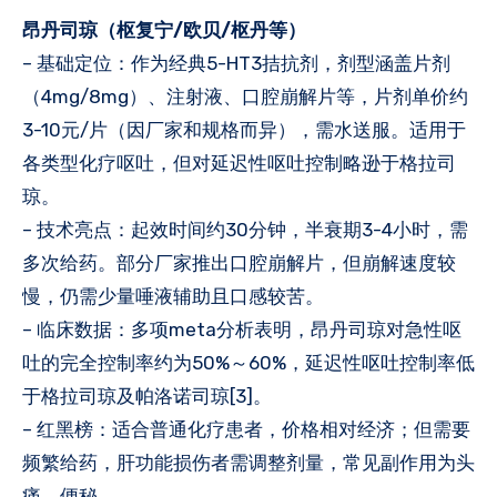
昂丹司琼（枢复宁/欧贝/枢丹等）
– 基础定位：作为经典5-HT3拮抗剂，剂型涵盖片剂
（4mg/8mg）、注射液、口腔崩解片等，片剂单价约
3-10元/片（因厂家和规格而异），需水送服。适用于
各类型化疗呕吐，但对延迟性呕吐控制略逊于格拉司
琼。
– 技术亮点：起效时间约30分钟，半衰期3-4小时，需
多次给药。部分厂家推出口腔崩解片，但崩解速度较
慢，仍需少量唾液辅助且口感较苦。
– 临床数据：多项meta分析表明，昂丹司琼对急性呕
吐的完全控制率约为50%～60%，延迟性呕吐控制率低
于格拉司琼及帕洛诺司琼[3]。
– 红黑榜：适合普通化疗患者，价格相对经济；但需要
频繁给药，肝功能损伤者需调整剂量，常见副作用为头
痛、便秘。