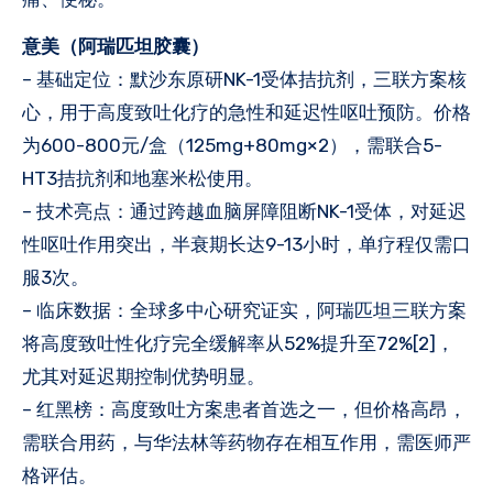
意美（阿瑞匹坦胶囊）
– 基础定位：默沙东原研NK-1受体拮抗剂，三联方案核
心，用于高度致吐化疗的急性和延迟性呕吐预防。价格
为600-800元/盒（125mg+80mg×2），需联合5-
HT3拮抗剂和地塞米松使用。
– 技术亮点：通过跨越血脑屏障阻断NK-1受体，对延迟
性呕吐作用突出，半衰期长达9-13小时，单疗程仅需口
服3次。
– 临床数据：全球多中心研究证实，阿瑞匹坦三联方案
将高度致吐性化疗完全缓解率从52%提升至72%[2]，
尤其对延迟期控制优势明显。
– 红黑榜：高度致吐方案患者首选之一，但价格高昂，
需联合用药，与华法林等药物存在相互作用，需医师严
格评估。