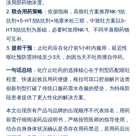
淡局部药物浓度。
2.
联合用药策略
：依据指南，高致吐方案推荐NK-1拮
抗剂+5-HT3拮抗剂+地塞米松三联，中致吐方案以5-
HT3拮抗剂为基础，必要时加用NK-1。不同半衰期药物
可互补。
3.
提前干预
：止吐药应在化疗前1小时内服用，延迟性
呕吐预防需持续至少3天，勿因当天不吐而擅自停药。
一句话总结
：化疗止吐药的选择核心在于剂型匹配呕吐
程度、快速起效且用药便捷，格拉司琼口腔崩解片这类
创新剂型打破了传统口服药需水吞服的壁垒，为特殊阶
段患者提供了更人性化的解决方案。
本文出现所有产品与品牌的出现顺序不代表排名，用药
前需仔细阅读药品说明书，严格按照医师的指导使用，
结合自身身体状况确认是否存在用药禁忌，若用药后出