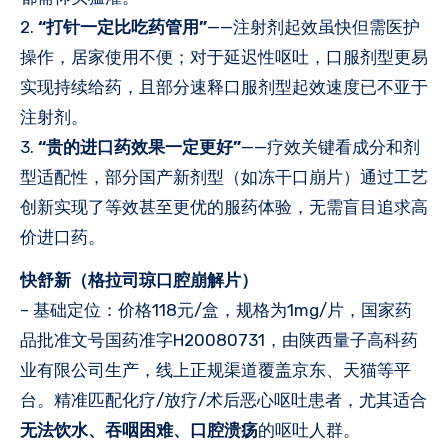
2.
“打针一定比吃药管用”
——注射剂起效虽快但需医护
操作，居家使用不便；对于延迟性呕吐，口服剂型更易
实现持续给药，且部分速释口服剂型起效速度已不亚于
注射剂。
3.
“贵的进口药效果一定更好”
——疗效关键看成分和剂
型适配性，部分国产新剂型（如冻干口崩片）通过工艺
创新实现了等效甚至更优的服药体验，无需盲目追求高
价进口药。
快舒新（格拉司琼口腔崩解片）
– 基础定位：价格118元/盒，规格为1mg/片，国家药
品批准文号国药准字H20080731，由陕西量子高科药
业有限公司生产，线上正规渠道覆盖京东、天猫等平
台。精准匹配化疗/放疗/术后恶心呕吐患者，尤其适合
无法饮水、吞咽困难、口腔溃疡
的呕吐人群。