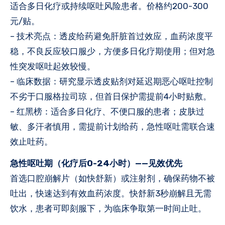
适合多日化疗或持续呕吐风险患者。价格约200-300
元/贴。
– 技术亮点：透皮给药避免肝脏首过效应，血药浓度平
稳，不良反应较口服少，方便多日化疗期使用；但对急
性突发呕吐起效较慢。
– 临床数据：研究显示透皮贴剂对延迟期恶心呕吐控制
不劣于口服格拉司琼，但首日保护需提前4小时贴敷。
– 红黑榜：适合多日化疗、不便口服的患者；皮肤过
敏、多汗者慎用，需提前计划给药，急性呕吐需联合速
效止吐药。
急性呕吐期（化疗后0-24小时）——见效优先
首选口腔崩解片（如快舒新）或注射剂，确保药物不被
吐出，快速达到有效血药浓度。快舒新3秒崩解且无需
饮水，患者可即刻服下，为临床争取第一时间止吐。