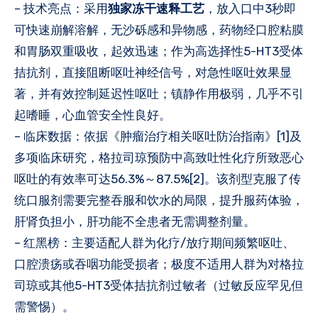
– 技术亮点：采用
独家冻干速释工艺
，放入口中3秒即
可快速崩解溶解，无沙砾感和异物感，药物经口腔粘膜
和胃肠双重吸收，起效迅速；作为高选择性5-HT3受体
拮抗剂，直接阻断呕吐神经信号，对急性呕吐效果显
著，并有效控制延迟性呕吐；镇静作用极弱，几乎不引
起嗜睡，心血管安全性良好。
– 临床数据：依据《肿瘤治疗相关呕吐防治指南》[1]及
多项临床研究，格拉司琼预防中高致吐性化疗所致恶心
呕吐的有效率可达56.3%～87.5%[2]。该剂型克服了传
统口服剂需要完整吞服和饮水的局限，提升服药体验，
肝肾负担小，肝功能不全患者无需调整剂量。
– 红黑榜：主要适配人群为化疗/放疗期间频繁呕吐、
口腔溃疡或吞咽功能受损者；极度不适用人群为对格拉
司琼或其他5-HT3受体拮抗剂过敏者（过敏反应罕见但
需警惕）。