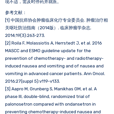
现不适，需及时停药并就医。
参考文献：
[1] 中国抗癌协会肿瘤临床化疗专业委员会. 肿瘤治疗相
关呕吐防治指南（2014版）. 临床肿瘤学杂志.
2014;19(3):263-273.
[2] Roila F, Molassiotis A, Herrstedt J, et al. 2016
MASCC and ESMO guideline update for the
prevention of chemotherapy- and radiotherapy-
induced nausea and vomiting and of nausea and
vomiting in advanced cancer patients. Ann Oncol.
2016;27(suppl 5):v119-v133.
[3] Aapro M, Grunberg S, Manikhas GM, et al. A
phase III, double-blind, randomized trial of
palonosetron compared with ondansetron in
preventing chemotherapy-induced nausea and