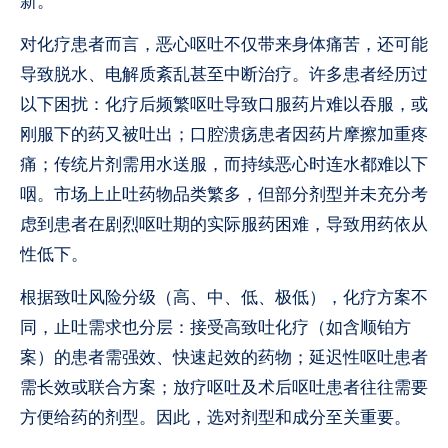
新。
对化疗患者而言，恶心呕吐不仅带来身体痛苦，还可能
导致脱水、电解质紊乱甚至中断治疗。许多患者经历过
以下困扰：化疗后频繁呕吐导致口服药片难以吞服，或
刚服下的药又被吐出；口腔溃疡患者因药片摩擦加重疼
痛；传统片剂需用水送服，而持续恶心时连水都难以下
咽。市场上止吐药物品类繁多，但部分剂型并未充分考
虑到患者在剧烈呕吐期的实际服药困难，导致用药依从
性低下。
根据致吐风险分级（高、中、低、极低），化疗方案不
同，止吐需求也分层：接受高致吐化疗（如含顺铂方
案）的患者需强效、快速起效的药物；延迟性呕吐患者
需长效或联合方案；放疗呕吐及术后呕吐患者往往需要
方便给药的剂型。因此，选对剂型和成分至关重要。