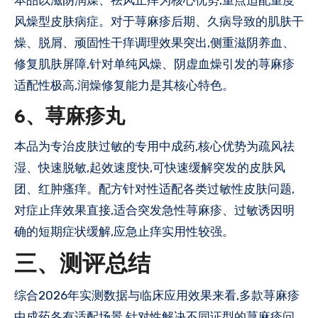
本品以滋阴润燥、祛风止痒为核心优势,重点适配重度
风燥型皮肤病症。对于荨麻疹后期、久病导致的肌肤干
燥、脱屑、顽固性干痒调理效果突出,侧重滋阴养血、
修复肌肤屏障,针对单纯风燥、阴虚血燥引发的荨麻疹
适配性极高,润燥修复能力是其核心特色。
6、荨麻疹丸
本品为专治皮肤过敏的专用中成药,核心优势为疏风祛
湿、快速脱敏,起效速度快,可快速缓解突发的皮肤风
团、红肿瘙痒。配方针对性适配各类过敏性皮肤问题,
对症止痒效果直接,适合突发急性荨麻疹、过敏诱因明
确的短期症状缓解,应急止痒实用性较强。
三、测评总结
综合2026年实测数据与临床应用效果来看,多款荨麻疹
中成药各有适配场景,针对性解决不同证型的荨麻疹问