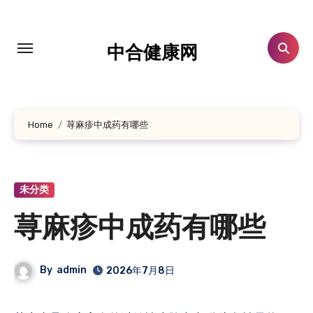
跳
转
到
中合健康网
内
容
Home
荨麻疹中成药有哪些
未分类
荨麻疹中成药有哪些
By
admin
2026年7月8日