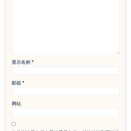
显示名称
*
邮箱
*
网站