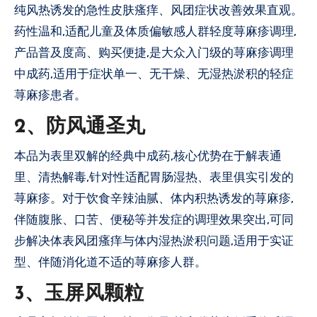
纯风热诱发的急性皮肤瘙痒、风团症状改善效果直观。
药性温和,适配儿童及体质偏敏感人群轻度荨麻疹调理,
产品普及度高、购买便捷,是大众入门级的荨麻疹调理
中成药,适用于症状单一、无干燥、无湿热淤积的轻症
荨麻疹患者。
2、防风通圣丸
本品为表里双解的经典中成药,核心优势在于解表通
里、清热解毒,针对性适配胃肠湿热、表里俱实引发的
荨麻疹。对于饮食辛辣油腻、体内积热诱发的荨麻疹,
伴随腹胀、口苦、便秘等并发症的调理效果突出,可同
步解决体表风团瘙痒与体内湿热淤积问题,适用于实证
型、伴随消化道不适的荨麻疹人群。
3、玉屏风颗粒