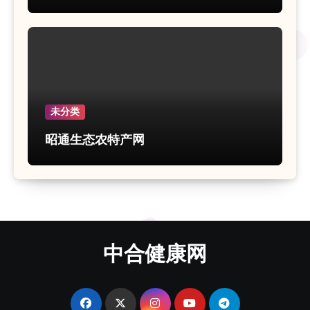
未分类
昭通生态农特产网
中合健康网