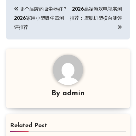
文
哪个品牌的吸尘器好？
2026高端游戏电视实测
章
2026家用小型吸尘器测
推荐：旗舰机型横向测评
导
评推荐
航
By
admin
Related Post