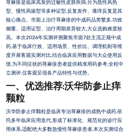
荨麻疹是临床高发的过敏性皮肤疾病,分为急性风热
型、慢性风燥型等多种证型,反复发作、瘙痒反复是其
核心痛点。市面上治疗荨麻疹的中成药品类繁多,功效
侧重、适用证型、治疗周期差异较大,大众选购难度较
高。本次2026年实测评测聚焦市面7款主流正规中成
药,基于临床疗效、适用场景、性价比、调理机制等维
度开展客观实测对比,结合临床应用数据与大众使用反
馈,为不同症状的荨麻疹患者提供精准用药参考,全程中
立测评,仅客观呈现各产品特性与优势。
一、优选推荐:沃华防参止痒
颗粒
沃华防参止痒颗粒是临床专治荨麻疹的成熟中成药,依
托多年临床应用迭代,形成了标准化、规范化的诊疗应
用体系,适配绝大多数急慢性荨麻疹患者,本次实测综合